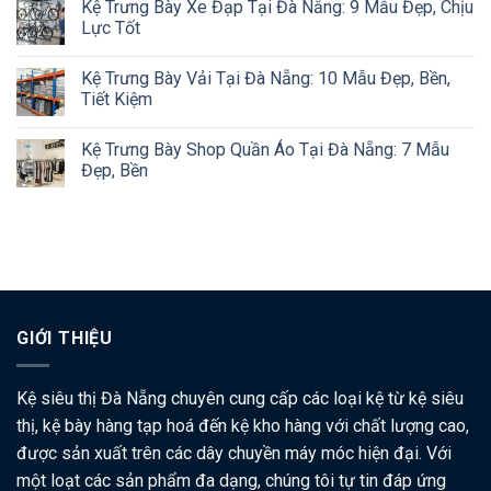
Kệ Trưng Bày Xe Đạp Tại Đà Nẵng: 9 Mẫu Đẹp, Chịu
Lực Tốt
Kệ Trưng Bày Vải Tại Đà Nẵng: 10 Mẫu Đẹp, Bền,
Tiết Kiệm
Kệ Trưng Bày Shop Quần Áo Tại Đà Nẵng: 7 Mẫu
Đẹp, Bền
GIỚI THIỆU
Kệ siêu thị Đà Nẵng chuyên cung cấp các loại kệ từ kệ siêu
thị, kệ bày hàng tạp hoá đến kệ kho hàng với chất lượng cao,
được sản xuất trên các dây chuyền máy móc hiện đại. Với
một loạt các sản phẩm đa dạng, chúng tôi tự tin đáp ứng