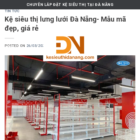
Skip
CHUYÊN LẮP ĐẶT KỆ SIÊU THỊ TẠI ĐÀ NẴNG
to
TIN TỨC
Kệ siêu thị lưng lưới Đà Nẵng- Mẫu mã
content
đẹp, giá rẻ
POSTED ON
26/03/2021
BY
MKT.ONETECH