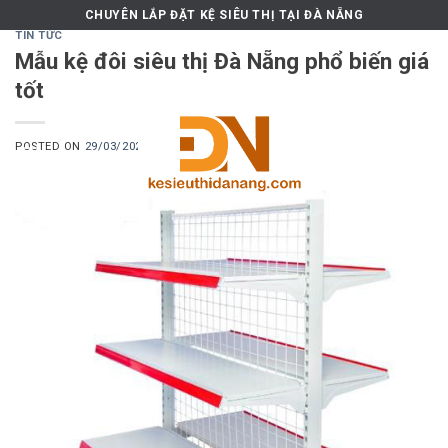
Skip
CHUYÊN LẮP ĐẶT KỆ SIÊU THỊ TẠI ĐÀ NẴNG
to
TIN TỨC
Mẫu kệ đôi siêu thị Đà Nẵng phổ biến giá
content
tốt
POSTED ON
29/03/2021
BY
MKT.ONETECH