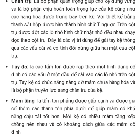
Chân trụ
: Là bộ phận quan trọng giúp cho kệ đứng vững
và là bộ phận chịu hoàn toàn trọng lực của kệ cũng như
các hàng hóa được trưng bày trên kệ. Với thiết kế bằng
thanh sắt hộp được hàn thành hình chữ T ngược. Trên cột
trụ được đột các lỗ nhỏ hình chữ nhật nhỏ đều nhau chạy
dọc theo cột trụ. Đây là các vị trí dùng để gài tay kệ thông
qua các vấu cài và có tính đối xứng giữa hai mặt của cột
trụ.
Tay đỡ
: là các tấm tôn được rập theo một hình dạng cố
định có các vấu ở một đầu để cài vào các lỗ nhỏ trên cột
trụ. Tay kệ có chức năng nâng đỡ mâm chứa hàng hóa và
là bộ phận truyền lực sang chân trụ của kệ.
Mâm tầng
: là tấm tôn phẳng được gấp cạnh và được gia
cố thêm các thanh tôn phía dưới để giúp mâm có khả
năng chịu tải tốt hơn. Mỗi kệ có nhiều mâm tầng xếp
chồng nên nhau và có khoảng cách giữa các mâm cố
định.