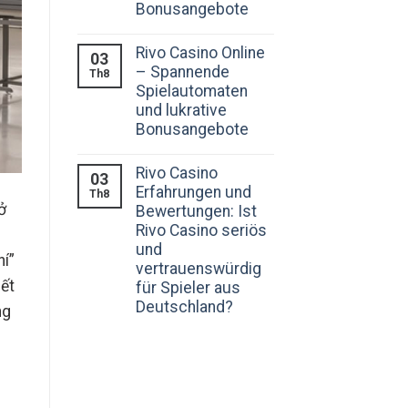
Bonusangebote
Rivo Casino Online
03
– Spannende
Th8
Spielautomaten
und lukrative
Bonusangebote
Rivo Casino
03
Erfahrungen und
Th8
ở
Bewertungen: Ist
Rivo Casino seriös
und
hí”
vertrauenswürdig
iết
für Spieler aus
Deutschland?
ng