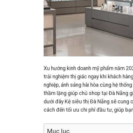
Xu hướng kinh doanh mỹ phẩm năm 202
trải nghiệm thị giác ngay khi khách hà
nghiệp, ánh sáng hài hòa cùng hệ thốn
thầm lặng giúp chủ shop tại Đà Nẵng giữ
dưới đây Kệ siêu thị Đà Nẵng sẽ cung cấ
cách đến tối ưu chi phí đầu tư, giúp b
Mục lục