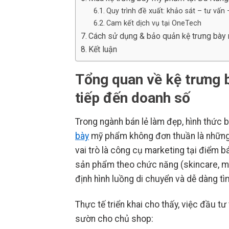
Quy trình đề xuất: khảo sát – tư vấn 
Cam kết dịch vụ tại OneTech
Cách sử dụng & bảo quản kệ trưng bày
Kết luận
Tổng quan về kệ trưng 
tiếp đến doanh số
Trong ngành bán lẻ làm đẹp, hình thức 
bày
mỹ phẩm không đơn thuần là những 
vai trò là công cụ marketing tại điểm b
sản phẩm theo chức năng (skincare, m
định hình luồng di chuyển và dễ dàng t
Thực tế triển khai cho thấy, việc đầu tư
sườn cho chủ shop: