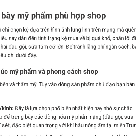
ng bày mỹ phẩm phù hợp shop
chỉ chọn kệ dựa trên hình ảnh lung linh trên mạng mà quê
ều này dẫn đến tình trạng kệ mua về bị quá khổ, chắn lối đ
hai dầu gội, sữa tắm cỡ lớn. Để tránh lãng phí ngân sách, b
êu chí dưới đây.
 khúc mỹ phẩm và phong cách shop
 độ bền và thẩm mỹ. Tùy vào dòng sản phẩm chủ đạo bạn bán 
/kính:
Đây là lựa chọn phổ biến nhất hiện nay nhờ sự chắc
hợp để trưng bày các dòng hóa mỹ phẩm nặng (dầu gội, sữa
ỉ sét, đặc biệt quan trọng với khí hậu nóng ẩm tại miền Tru