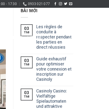
:00 - 17:30
0933 021 077
BÀI MỚI
Les règles de
03
conduite à
Th8
respecter pendant
TIN TỨC
LIÊN HỆ
les parties en
direct réussies
Guide exhaustif
03
pour optimiser
Th8
votre connexion et
inscription sur
Casinoly
Casinoly Casino:
03
Vielfältige
Th8
Spielautomaten
und attraktive