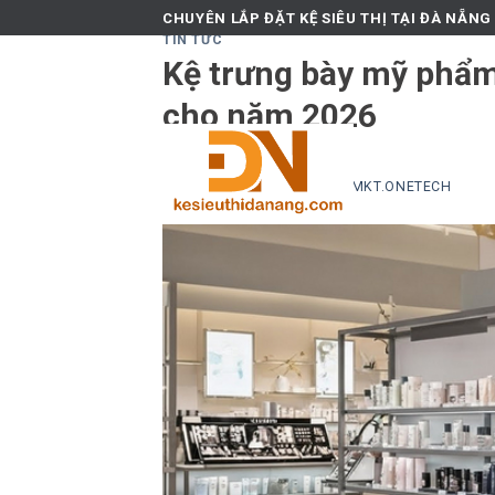
Skip
CHUYÊN LẮP ĐẶT KỆ SIÊU THỊ TẠI ĐÀ NẴNG
TIN TỨC
to
Kệ trưng bày mỹ phẩm
content
cho năm 2026
HOME
GIÁ 
POSTED ON
13/01/2026
BY
MKT.ONETECH