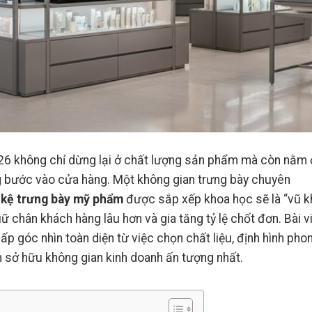
6 không chỉ dừng lại ở chất lượng sản phẩm mà còn nằm 
ng bước vào cửa hàng. Một không gian trưng bày chuyên
g
kệ trưng bày mỹ phẩm
được sắp xếp khoa học sẽ là “vũ k
 chân khách hàng lâu hơn và gia tăng tỷ lệ chốt đơn. Bài v
p góc nhìn toàn diện từ việc chọn chất liệu, định hình pho
ạn sở hữu không gian kinh doanh ấn tượng nhất.