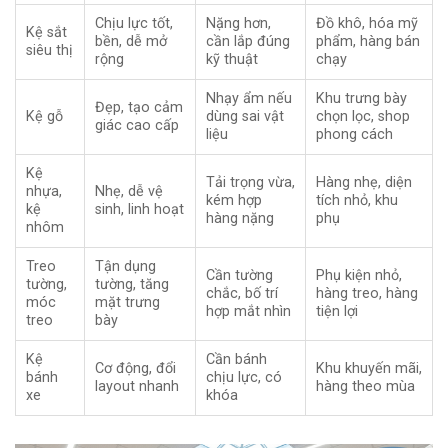
Chịu lực tốt,
Nặng hơn,
Đồ khô, hóa mỹ
Kệ sắt
bền, dễ mở
cần lắp đúng
phẩm, hàng bán
siêu thị
rộng
kỹ thuật
chạy
Nhạy ẩm nếu
Khu trưng bày
Đẹp, tạo cảm
Kệ gỗ
dùng sai vật
chọn lọc, shop
giác cao cấp
liệu
phong cách
Kệ
Tải trọng vừa,
Hàng nhẹ, diện
nhựa,
Nhẹ, dễ vệ
kém hợp
tích nhỏ, khu
kệ
sinh, linh hoạt
hàng nặng
phụ
nhôm
Treo
Tận dụng
Cần tường
Phụ kiện nhỏ,
tường,
tường, tăng
chắc, bố trí
hàng treo, hàng
móc
mặt trưng
hợp mắt nhìn
tiện lợi
treo
bày
Kệ
Cần bánh
Cơ động, đổi
Khu khuyến mãi,
bánh
chịu lực, có
layout nhanh
hàng theo mùa
xe
khóa