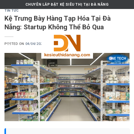
Skip
CHUYÊN LẮP ĐẶT KỆ SIÊU THỊ TẠI ĐÀ NẴNG
to
TIN TỨC
Kệ Trưng Bày Hàng Tạp Hóa Tại Đà
content
Nẵng: Startup Không Thể Bỏ Qua
POSTED ON
04/04/2026
BY
MKT.ONETECH