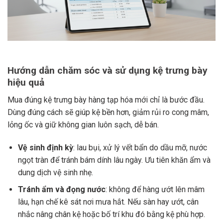
Hướng dẫn chăm sóc và sử dụng kệ trưng bày
hiệu quả
Mua đúng kệ trưng bày hàng tạp hóa mới chỉ là bước đầu.
Dùng đúng cách sẽ giúp kệ bền hơn, giảm rủi ro cong mâm,
lỏng ốc và giữ không gian luôn sạch, dễ bán.
Vệ sinh định kỳ
: lau bụi, xử lý vết bẩn do dầu mỡ, nước
ngọt tràn để tránh bám dính lâu ngày. Ưu tiên khăn ẩm và
dung dịch vệ sinh nhẹ.
Tránh ẩm và đọng nước
: không để hàng ướt lên mâm
lâu, hạn chế kê sát nơi mưa hắt. Nếu sàn hay ướt, cân
nhắc nâng chân kệ hoặc bố trí khu đó bằng kệ phù hợp.