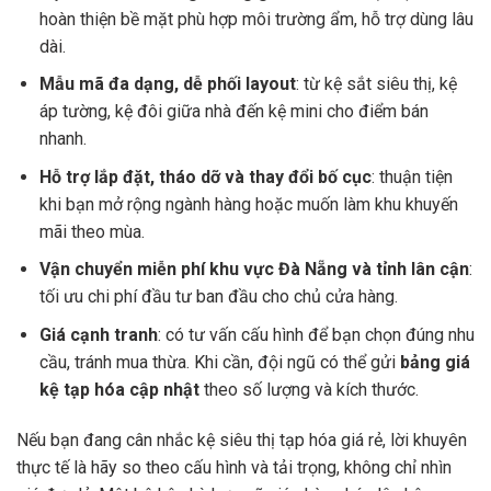
hoàn thiện bề mặt phù hợp môi trường ẩm, hỗ trợ dùng lâu
dài.
Mẫu mã đa dạng, dễ phối layout
: từ kệ sắt siêu thị, kệ
áp tường, kệ đôi giữa nhà đến kệ mini cho điểm bán
nhanh.
Hỗ trợ lắp đặt, tháo dỡ và thay đổi bố cục
: thuận tiện
khi bạn mở rộng ngành hàng hoặc muốn làm khu khuyến
mãi theo mùa.
Vận chuyển miễn phí khu vực Đà Nẵng và tỉnh lân cận
:
tối ưu chi phí đầu tư ban đầu cho chủ cửa hàng.
Giá cạnh tranh
: có tư vấn cấu hình để bạn chọn đúng nhu
cầu, tránh mua thừa. Khi cần, đội ngũ có thể gửi
bảng giá
kệ tạp hóa cập nhật
theo số lượng và kích thước.
Nếu bạn đang cân nhắc kệ siêu thị tạp hóa giá rẻ, lời khuyên
thực tế là hãy so theo cấu hình và tải trọng, không chỉ nhìn