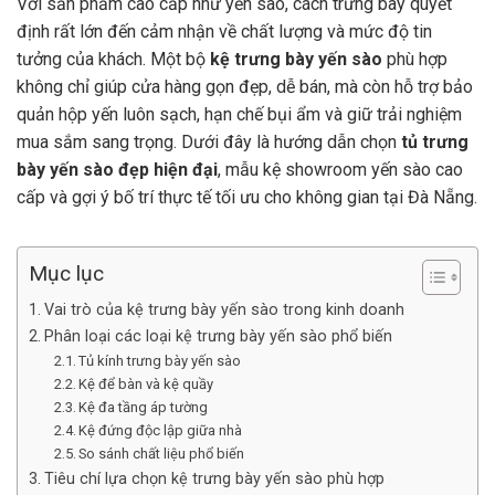
Với sản phẩm cao cấp như yến sào, cách trưng bày quyết
định rất lớn đến cảm nhận về chất lượng và mức độ tin
tưởng của khách. Một bộ
kệ trưng bày yến sào
phù hợp
không chỉ giúp cửa hàng gọn đẹp, dễ bán, mà còn hỗ trợ bảo
quản hộp yến luôn sạch, hạn chế bụi ẩm và giữ trải nghiệm
mua sắm sang trọng. Dưới đây là hướng dẫn chọn
tủ trưng
bày yến sào đẹp hiện đại
, mẫu kệ showroom yến sào cao
cấp và gợi ý bố trí thực tế tối ưu cho không gian tại Đà Nẵng.
Mục lục
Vai trò của kệ trưng bày yến sào trong kinh doanh
Phân loại các loại kệ trưng bày yến sào phổ biến
Tủ kính trưng bày yến sào
Kệ để bàn và kệ quầy
Kệ đa tầng áp tường
Kệ đứng độc lập giữa nhà
So sánh chất liệu phổ biến
Tiêu chí lựa chọn kệ trưng bày yến sào phù hợp