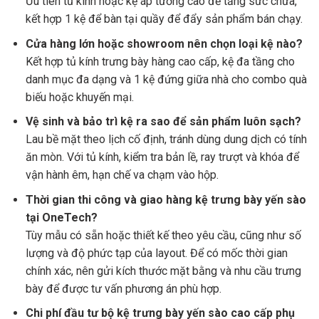
Ưu tiên tủ kính hoặc kệ áp tường cao để tăng sức chứa,
kết hợp 1 kệ để bàn tại quầy để đẩy sản phẩm bán chạy.
Cửa hàng lớn hoặc showroom nên chọn loại kệ nào?
Kết hợp tủ kính trưng bày hàng cao cấp, kệ đa tầng cho
danh mục đa dạng và 1 kệ đứng giữa nhà cho combo quà
biếu hoặc khuyến mại.
Vệ sinh và bảo trì kệ ra sao để sản phẩm luôn sạch?
Lau bề mặt theo lịch cố định, tránh dùng dung dịch có tính
ăn mòn. Với tủ kính, kiểm tra bản lề, ray trượt và khóa để
vận hành êm, hạn chế va chạm vào hộp.
Thời gian thi công và giao hàng kệ trưng bày yến sào
tại OneTech?
Tùy mẫu có sẵn hoặc thiết kế theo yêu cầu, cũng như số
lượng và độ phức tạp của layout. Để có mốc thời gian
chính xác, nên gửi kích thước mặt bằng và nhu cầu trưng
bày để được tư vấn phương án phù hợp.
Chi phí đầu tư bộ kệ trưng bày yến sào cao cấp phụ