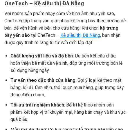
OneTech – Kệ siêu thị Đà Nẵng
Với nhóm sản phẩm nhạy cảm về hình ảnh như yến sào,
OneTech tập trung vào giải pháp kệ trưng bày theo hướng dễ
bán, dễ vận hành và bền cho cửa hàng. Khi chọn
kệ trưng
bày yến sào
tại OneTech –
Kệ siêu thị Đà Nẵng
, bạn nhận
được quy trình rõ ràng từ tư vấn đến lắp đặt.
Chất lượng vật liệu và độ bền
: Ưu tiên kết cấu chắc,
hoàn thiện bề mặt dễ vệ sinh, đáp ứng môi trường bán lẻ
sử dụng hằng ngày.
Tư vấn theo đặc thù cửa hàng
: Gợi ý loại kệ theo mặt
bằng, lối đi, tầm nhìn, thói quen mua hàng, giúp trưng bày
đúng điểm chạm.
Tối ưu trải nghiệm khách
: Bố trí kệ theo nhóm sản
phẩm, kết hợp vị trí khuyến mại, hàng bán chạy và khu vực
quà biếu.
Mẫu mã đa dạng
: Có lựa chọn từ
tủ trưng bày yến sào