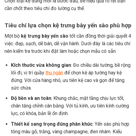
Chọn loại kệ đúng mới là bước đầu, để hiệu quả rõ rệt bạn
cần chốt theo tiêu chí đo lường cụ thể.
Tiêu chí lựa chọn kệ trưng bày yến sào phù hợp
Một bộ
kệ trưng bày yến sào
tốt cần đồng thời giải quyết 4
việc: đẹp, sạch, dễ bán, dễ vận hành. Dưới đây là các tiêu chí
nên kiểm tra trước khi đặt làm hoặc chọn mẫu có sẵn.
Kích thước vừa không gian
: Đo chiều dài tường, bề rộng
lối đi, vị trí quầy
thu ngân
để chọn kệ áp tường hay kệ
đứng. Với cửa hàng nhỏ, ưu tiên kệ cao và gọn để tăng
sức chứa.
Độ bền và an toàn
: Khung chắc, mặt tầng chịu lực tốt,
chân tăng chỉnh cân bằng. Với tủ kính, ưu tiên kính cường
lực, có khóa, bản lề ổn định.
Thiết kế sang trọng đúng phân khúc
: Yến sào phù hợp
tông màu gỗ, trắng, vàng champagne, đen nhám. Kiểu