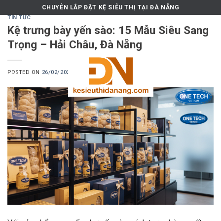
Skip
CHUYÊN LẮP ĐẶT KỆ SIÊU THỊ TẠI ĐÀ NẴNG
to
TIN TỨC
Kệ trưng bày yến sào: 15 Mẫu Siêu Sang
content
Trọng – Hải Châu, Đà Nẵng
POSTED ON
26/02/2026
BY
MKT.ONETECH