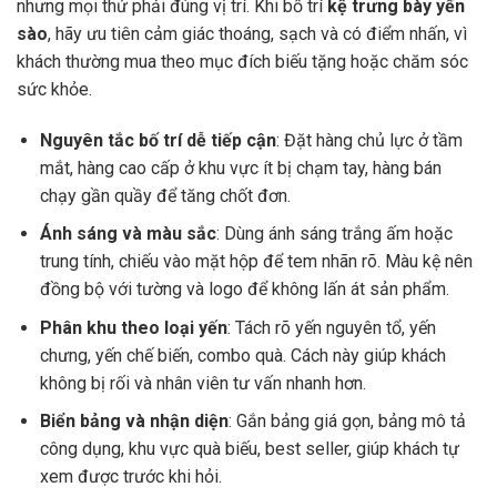
nhưng mọi thứ phải đúng vị trí. Khi bố trí
kệ trưng bày yến
sào
, hãy ưu tiên cảm giác thoáng, sạch và có điểm nhấn, vì
khách thường mua theo mục đích biếu tặng hoặc chăm sóc
sức khỏe.
Nguyên tắc bố trí dễ tiếp cận
: Đặt hàng chủ lực ở tầm
mắt, hàng cao cấp ở khu vực ít bị chạm tay, hàng bán
chạy gần quầy để tăng chốt đơn.
Ánh sáng và màu sắc
: Dùng ánh sáng trắng ấm hoặc
trung tính, chiếu vào mặt hộp để tem nhãn rõ. Màu kệ nên
đồng bộ với tường và logo để không lấn át sản phẩm.
Phân khu theo loại yến
: Tách rõ yến nguyên tổ, yến
chưng, yến chế biến, combo quà. Cách này giúp khách
không bị rối và nhân viên tư vấn nhanh hơn.
Biển bảng và nhận diện
: Gắn bảng giá gọn, bảng mô tả
công dụng, khu vực quà biếu, best seller, giúp khách tự
xem được trước khi hỏi.