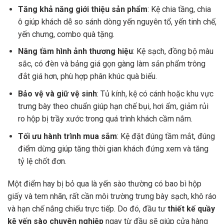
Tăng khả năng giới thiệu sản phẩm
: Kệ chia tầng, chia
ô giúp khách dễ so sánh dòng yến nguyên tổ, yến tinh chế,
yến chưng, combo quà tặng.
Nâng tầm hình ảnh thương hiệu
: Kệ sạch, đồng bộ màu
sắc, có đèn và bảng giá gọn gàng làm sản phẩm trông
đắt giá hơn, phù hợp phân khúc quà biếu.
Bảo vệ và giữ vệ sinh
: Tủ kính, kệ có cánh hoặc khu vực
trưng bày theo chuẩn giúp hạn chế bụi, hơi ẩm, giảm rủi
ro hộp bị trầy xước trong quá trình khách cầm nắm.
Tối ưu hành trình mua sắm
: Kệ đặt đúng tầm mắt, đúng
điểm dừng giúp tăng thời gian khách đứng xem và tăng
tỷ lệ chốt đơn.
Một điểm hay bị bỏ qua là yến sào thường có bao bì hộp
giấy và tem nhãn, rất cần môi trường trưng bày sạch, khô ráo
và hạn chế nắng chiếu trực tiếp. Do đó, đầu tư
thiết kế quầy
kệ yến sào chuyên nghiệp
ngay từ đầu sẽ giúp cửa hàng